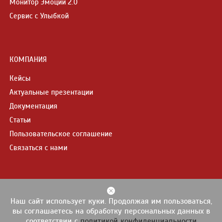
Монитор Эмоций 2.0
Сервис с Улыбкой
КОМПАНИЯ
Кейсы
Актуальные презентации
Документация
Статьи
Пользовательское соглашение
Связаться с нами
Наш сайт использует куки. Продолжая им пользоваться,
© 2013-2026
ProLAN
вы соглашаетесь на обработку персональных данных в
При полном или частичном использовании материалов ссылка на
соответствии с
политикой конфиденциальности