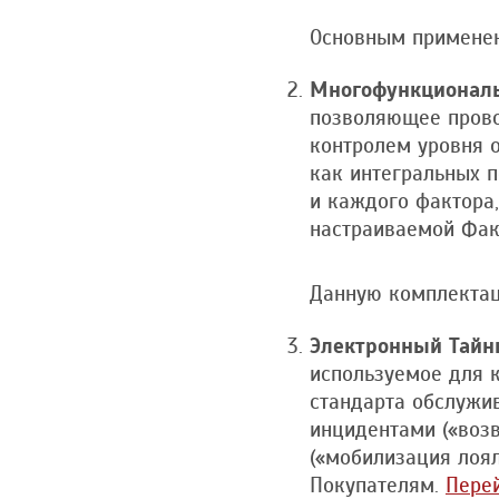
Основным применен
Многофункционал
позволяющее прово
контролем уровня о
как интегральных по
и каждого фактора,
настраиваемой Фа
Данную комплектац
Электронный Тайн
используемое для 
стандарта обслужи
инцидентами («воз
(«мобилизация лоя
Покупателям.
Перей