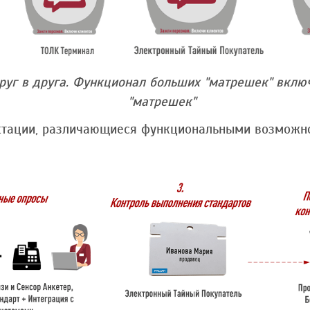
руг в друга. Функционал больших "матрешек" вклю
"матрешек"
ктации, различающиеся функциональными возмож