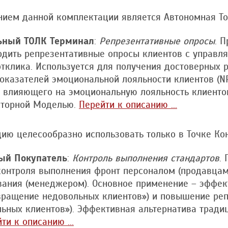
ием данной комплектации является Автономная То
ьный ТОЛК Терминал
:
Репрезентативные опросы
. 
дить репрезентативные опросы клиентов с управл
тклика. Используется для получения достоверных 
казателей эмоциональной лояльности клиентов (NPS, 
 влияющего на эмоциональную лояльность клиентов
кторной Моделью.
Перейти к описанию ...
ию целесообразно использовать только в Точке Кон
ый Покупатель
:
Контроль выполнения стандартов
.
контроля выполнения фронт персоналом (продавцам
вания (менеджером). Основное применение – эффек
вращение недовольных клиентов») и повышение реп
льных клиентов»). Эффективная альтернатива трад
ти к описанию ...