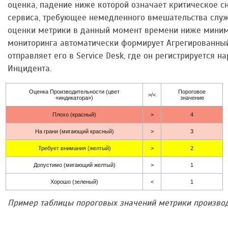
оценка, падение ниже которой означает критическое с
сервиса, требующее немедленного вмешательства слу
оценки метрики в данный момент времени ниже миним
мониторинга автоматически формирует Агрегированны
отправляет его в Service Desk, где он регистрируется
Инцидента.
Оценка Производительности (цвет
Пороговое
>/<
«индикатора»)
значение
Плохо (красный)
>
4
На грани (мигающий красный)
>
3
Требует внимания (желтый)
>
2
Допустимо (мигающий желтый)
>
1
Хорошо (зеленый)
<
1
Пример таблицы пороговых значений метрики производ