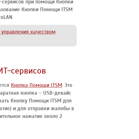
Т-сервисов при помощи Кнопки
льзование Кнопки Помощи ITSM
roLAN.
и управления качеством
ИТ-сервисов
ается
Кнопка Помощи ITSM
. Это
паратная кнопка – USB-девайс
овать Кнопку Помощи ITSM для
атие) и для отправки жалобы в
ительное нажатие около 2