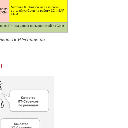
Метрика 6: Жалобы всех пользо­
ов из
вателей из Сочи на работу 1С и SAP
 CRM
CRM
в из Питера и всех пользо­вателей из Сочи
ьности ИТ-сервисов
ы