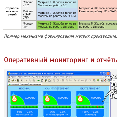
Рабо­та
Метрика 1: Жалобы топов из
в 1С
Москвы на работу 1С
Спра­воч­
Метрика 4: Жалобы продавц
ник опе­
Рабо­та
Питера на работу 1С и SAP
Метрика 2: Жалобы топов из
ра­ций
в SAP
Москвы на работу SAP CRM
CRM
Интер­
Метрика 3: Жалобы топов из
Метрика 5: Жалобы продавцо
нет
Москвы на работу Интернет
на работу Интернет
Пример механизма формирования метрик производител
Оперативный мониторинг и отчёт