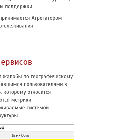
ы поддержки.
 принимается Агрегатором
 отслеживания
сервисов
т жалобы по географическому
нявшимся пользователями в
к которому относится
ются метрики
леживаемые системой
руктуры.
ей
Все - Сочи