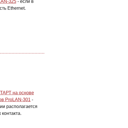
oLAN-325
- если в
сть Ethernet.
СТАРТ на основе
ов ProLAN-301
-
ии располагается
 контакта.