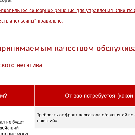
. неправильное сенсорное решение для управления клиентс
есть апельсины" правильно.
спринимаемым качеством обслужив
ского негатива