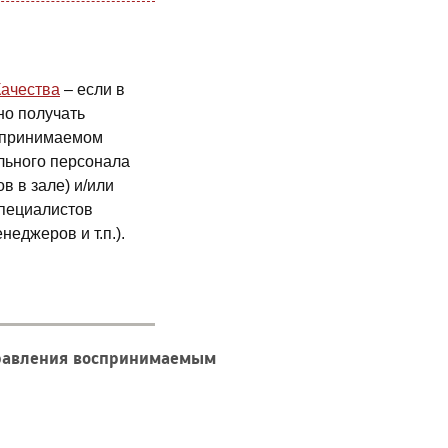
ачества
– если в
но получать
спринимаемом
льного персонала
в в зале) и/или
специалистов
неджеров и т.п.).
правления воспринимаемым