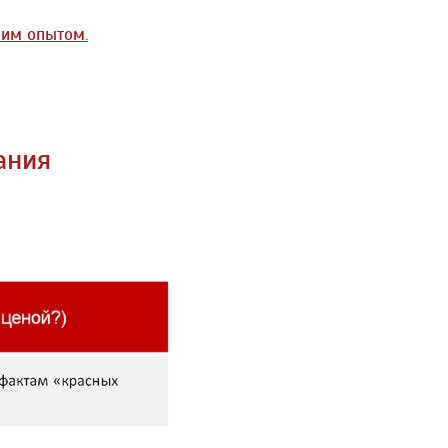
ким опытом.
ания