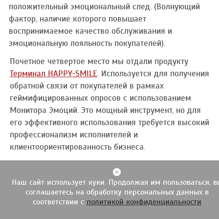
положительный эмоциональный след. (Волнующий
фактор, наличие которого повышает
воспринимаемое качество обслуживания и
эмоциональную лояльность покупателей).
Почетное четвертое место мы отдали продукту
Терминал HAPPY-SMILE
. Используется для получения
обратной связи от покупателей в рамках
геймифицированных опросов с использованием
Монитора Эмоций. Это мощный инструмент, но для
его эффективного использования требуется высокий
профессионализм исполнителей и
клиентоориентированность бизнеса.
Экономически эффект достигается:
За счет увеличения вероятности повторных покупок
Наш сайт использует куки. Продолжая им пользоваться, в
соглашаетесь на обработку персональных данных в
вследствие повышения эмоциональной лояльности
соответствии с
политикой конфиденциальности
покупателей (результат геймификации).